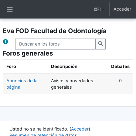
Salta al contenido principal
Acceder
Panel lateral
Eva FOD Facultad de Odontología
Buscar en los foros
Buscar en los fo
Foros generales
Foro
Descripción
Debates
Anuncios de la
Avisos y novedades
0
página
generales
Usted no se ha identificado. (
Acceder
)
Resumen de retención de datos